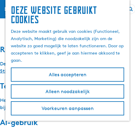
Deze website gebruikt
menu
Z
G
cookies
Colofon
o
a
e
n
Deze website maakt gebruik van cookies (Functioneel,
k
a
Analytisch, Marketing) die noodzakelijk zijn om de
e
a
website zo goed mogelijk te laten functioneren. Door op
Redactie
n
r
accepteren te klikken, geef je aan hiermee akkoord te
d
gaan.
De redactie van Merkfryslan.nl wordt gevormd door
e
Stichting Merk Fryslân
in opdracht van
Provinsje Fryslân
.
h
Alles accepteren
o
Tekst en beeld
m
Alleen noodzakelijk
e
Het copyright van tekst en beeld op deze site berust
p
bij Merk Fryslân en haar fotografen.
Voorkeuren aanpassen
a
g
AI-gebruik
e