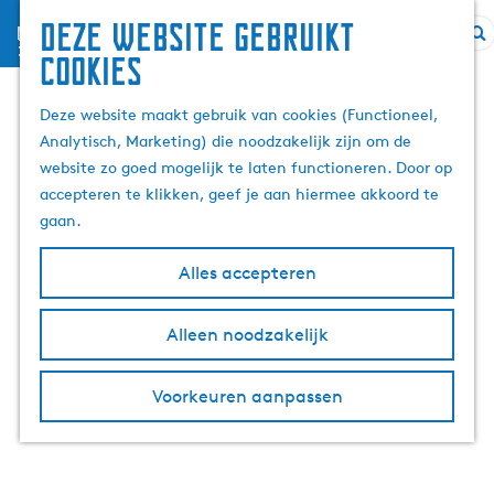
Deze website gebruikt
menu
Z
G
cookies
o
a
e
n
Deze website maakt gebruik van cookies (Functioneel,
k
a
Analytisch, Marketing) die noodzakelijk zijn om de
e
a
website zo goed mogelijk te laten functioneren. Door op
n
r
accepteren te klikken, geef je aan hiermee akkoord te
d
gaan.
e
h
Alles accepteren
o
m
Alleen noodzakelijk
e
p
Voorkeuren aanpassen
a
g
e