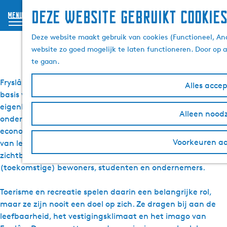
Deze website gebruikt cookie
menu
G
Over ons
Deze website maakt gebruik van cookies (Functioneel, Ana
a
website zo goed mogelijk te laten functioneren. Door op 
n
te gaan.
a
a
Fryslân is anders. Een provincie waar ruimte en rust de
Alles acce
r
basis vormen voor vernieuwing en creativiteit. Waar
d
eigenheid en karakter samengaan met innovatie en
e
Alleen noodz
ondernemerschap: van watertechnologie en circulaire
h
economie tot sport en cultuur. En altijd met de kwaliteit
o
Voorkeuren a
van leven als uitgangspunt. Bij Merk Fryslân maken we dat
m
zichtbaar – niet alleen voor bezoekers, maar ook voor
e
(toekomstige) bewoners, studenten en ondernemers.
p
a
Toerisme en recreatie spelen daarin een belangrijke rol,
g
maar ze zijn nooit een doel op zich. Ze dragen bij aan de
e
leefbaarheid, het vestigingsklimaat en het imago van