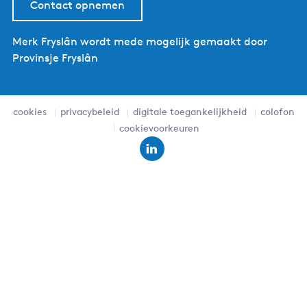
Contact opnemen
Merk Fryslân wordt mede mogelijk gemaakt door
Provinsje Fryslân
cookies
privacybeleid
digitale toegankelijkheid
colofon
cookievoorkeuren
L
i
n
k
e
d
I
n
M
e