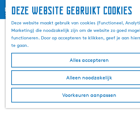
Deze website gebruikt cookies
menu
G
Deze website maakt gebruik van cookies (Functioneel, Analyti
a
Marketing) die noodzakelijk zijn om de website zo goed mogel
n
functioneren. Door op accepteren te klikken, geef je aan hie
a
te gaan.
a
r
Alles accepteren
d
e
h
Alleen noodzakelijk
o
m
Voorkeuren aanpassen
e
p
a
g
e