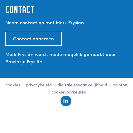
Contact
Neem contact op met Merk Fryslân
Contact opnemen
Merk Fryslân wordt mede mogelijk gemaakt door
Provinsje Fryslân
cookies
privacybeleid
digitale toegankelijkheid
colofon
cookievoorkeuren
L
i
n
k
e