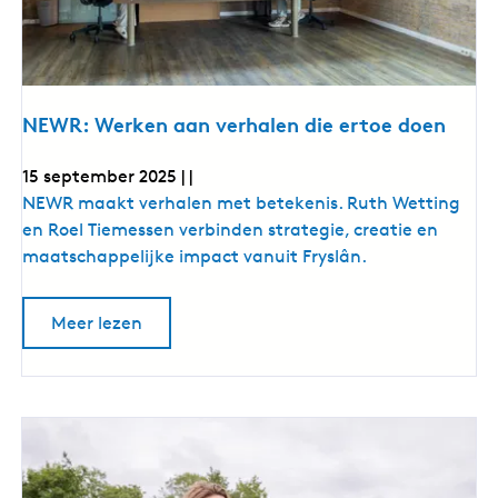
r
z
i
l
o
g
t
r
e
e
i
g
i
e
i
n
t
n
f
’
b
b
NEWR: Werken aan verhalen die ertoe doen
k
e
e
w
w
w
e
15 september 2025
|
|
a
g
e
N
NEWR maakt verhalen met betekenis. Ruth Wetting
i
l
g
n
E
en Roel Tiemessen verbinden strategie, creatie en
i
g
i
W
maatschappelijke impact vanuit Fryslân.
t
n
R
e
g
:
i
o
Meer lezen
W
t
v
e
e
’
r
r
N
E
k
W
e
R
:
n
W
a