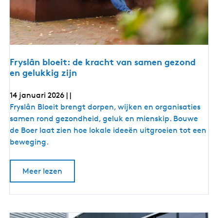
:
e
v
h
n
e
a
t
v
k
v
o
a
d
k
r
a
d
Fryslân bloeit: de kracht van samen gezond
m
a
t
en gelukkig zijn
t
g
j
j
e
e
e
14 januari 2026
|
|
v
e
v
o
F
Fryslân Bloeit brengt dorpen, wijken en organisaties
f
e
o
r
samen rond gezondheid, geluk en mienskip. Bouwe
l
t
e
t
y
de Boer laat zien hoe lokale ideeën uitgroeien tot een
i
l
s
beweging.
n
t
d
l
e
i
â
d
o
Meer lezen
n
e
n
v
t
d
e
b
a
r
e
i
l
F
l
d
r
o
s
y