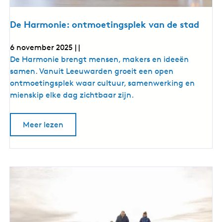
i
v
r
e
j
n
r
De Harmonie: ontmoetingsplek van de stad
n
n
i
i
e
e
6 november 2025
|
|
u
u
D
De Harmonie brengt mensen, makers en ideeën
w
w
e
e
samen. Vanuit Leeuwarden groeit een open
r
e
H
ontmoetingsplek waar cultuur, samenwerking en
s
r
m
a
mienskip elke dag zichtbaar zijn.
e
s
r
t
m
F
m
r
o
e
Meer lezen
o
i
v
t
e
e
n
s
r
F
i
e
D
r
w
e
e
o
H
i
:
r
a
e
t
r
o
e
m
s
n
l
o
e
s
n
t
i
w