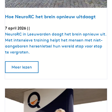
n
e
r
e
n
m
e
Hoe NeuroRC het brein opnieuw uitdaagt
m
e
e
n
n
7 april 2026
|
|
a
a
H
NeuroRC in Leeuwarden daagt het brein opnieuw uit.
l
l
s
o
Met intensieve training helpt het mensen met niet-
m
s
e
aangeboren hersenletsel hun wereld stap voor stap
o
m
t
N
te vergroten.
o
o
e
r
t
v
u
o
o
o
Meer lezen
r
o
v
r
r
e
o
i
r
v
R
n
H
o
c
o
C
l
e
o
h
u
N
r
s
e
e
i
u
i
t
e
r
n
e
o
b