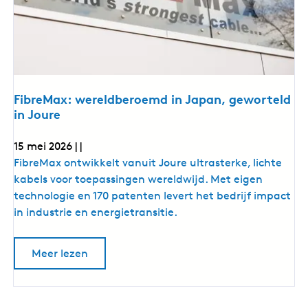
e
t
l
s
r
a
n
a
t
l
e
a
t
n
e
:
n
FibreMax: wereldberoemd in Japan, geworteld
:
d
in Joure
d
e
e
a
a
15 mei 2026
|
|
r
r
c
F
FibreMax ontwikkelt vanuit Joure ultrasterke, lichte
h
c
i
kabels voor toepassingen wereldwijd. Met eigen
i
h
t
b
technologie en 170 patenten levert het bedrijf impact
e
i
r
in industrie en energietransitie.
c
t
t
e
u
e
M
u
o
Meer lezen
c
r
a
v
v
t
e
x
a
r
u
n
:
F
H
u
i