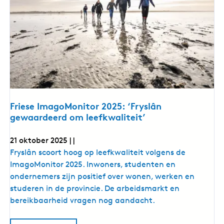
m
e
o
:
o
o
r
e
n
t
t
t
m
e
i
o
l
e
n
t
s
g
i
n
s
g
p
s
Friese ImagoMonitor 2025: ‘Fryslân
p
l
gewaardeerd om leefkwaliteit’
l
e
e
k
k
21 oktober 2025
|
|
v
v
a
F
Fryslân scoort hoog op leefkwaliteit volgens de
n
a
r
ImagoMonitor 2025. Inwoners, studenten en
d
n
e
i
ondernemers zijn positief over wonen, werken en
s
d
e
studeren in de provincie. De arbeidsmarkt en
t
e
a
s
bereikbaarheid vragen nog aandacht.
d
s
e
t
I