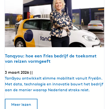
n
R
c
r
g
C
l
r
h
e
o
e
u
i
e
t
s
i
b
n
r
i
o
e
e
i
p
n
e
n
o
n
p
i
n
g
e
i
Tanqyou: hoe een Fries bedrijf de toekomst
r
e
u
van reizen vormgeeft
u
o
w
w
e
u
u
3 maart 2026
|
|
i
i
i
t
T
TanQyou ontwikkelt slimme mobiliteit vanuit Fryslân.
d
t
a
Met data, technologie en innovatie bouwt het bedrijf
a
d
a
n
aan de manier waarop Nederland straks reist.
g
a
q
t
a
y
o
Meer lezen
g
o
v