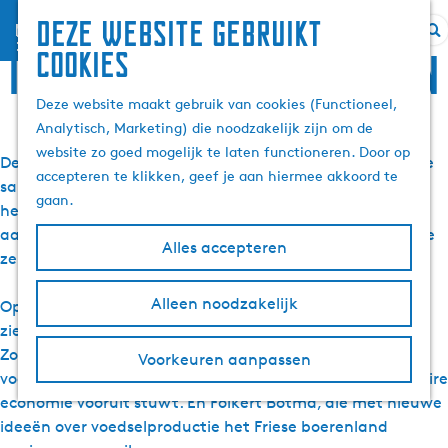
Deze website gebruikt
menu
Z
G
Inspiratie en verhalen
cookies
o
a
e
n
Deze website maakt gebruik van cookies (Functioneel,
k
a
Analytisch, Marketing) die noodzakelijk zijn om de
e
a
website zo goed mogelijk te laten functioneren. Door op
De brede merkpositionering van Fryslân gaat over hoe we
n
r
accepteren te klikken, geef je aan hiermee akkoord te
samen werken, leven en ondernemen. Dat verhaal wordt
d
gaan.
het best verteld door de mensen die er elke dag invulling
e
aan geven. Ondernemers, bestuurders en vernieuwers die
h
Alles accepteren
zelfsturend, coöperatief en betekenisvol bezig zijn.
o
m
Alleen noodzakelijk
Op deze pagina vind je interviews en verhalen die laten
e
zien wat die merkpositionering in de praktijk betekent.
p
Zoals John Vernooij, die als directeur van Omrin en
Voorkeuren aanpassen
a
voorzitter van de Vereniging Circulair Friesland de circulaire
g
economie vooruit stuwt. En Folkert Botma, die met nieuwe
e
ideeën over voedselproductie het Friese boerenland