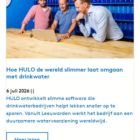
t
i
r
a
e
d
e
i
t
n
i
i
e
e
n
n
n
i
n
o
n
v
o
Hoe HULO de wereld slimmer laat omgaan
v
a
met drinkwater
a
t
t
i
i
6 juli 2026
|
|
e
e
v
H
HULO ontwikkelt slimme software die
e
v
o
drinkwaterbedrijven helpt lekken sneller op te
r
e
b
e
sporen. Vanuit Leeuwarden werkt het bedrijf aan een
i
r
H
duurzamere watervoorziening wereldwijd.
n
b
d
U
t
i
L
o
Meer lezen