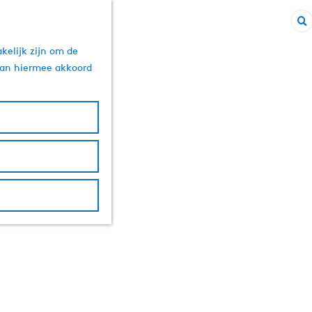
Z
kelijk zijn om de
o
 aan hiermee akkoord
e
k
e
n