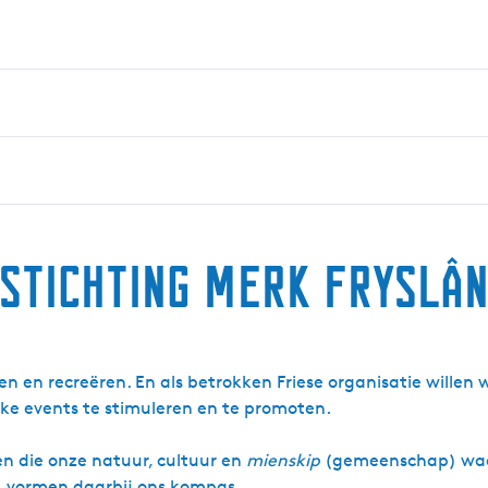
Stichting Merk Fryslâ
ren en recreëren. En als betrokken Friese organisatie willen
jke events te stimuleren en te promoten.
en die onze natuur, cultuur en
mienskip
(gemeenschap) waa
) vormen daarbij ons kompas.