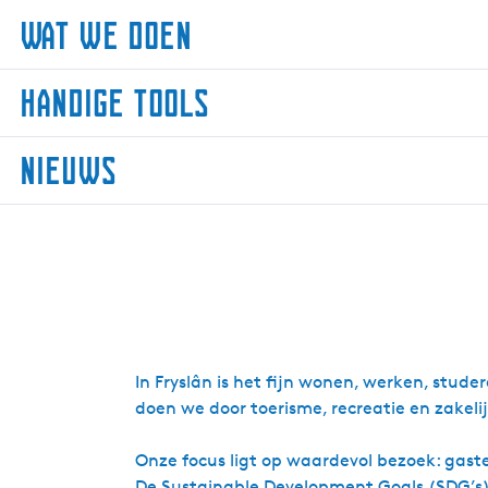
Wat we doen
W
handige tools
a
t
h
w
nieuws
a
e
n
d
n
d
o
i
i
e
e
g
n
u
e
w
t
s
o
In Fryslân is het fijn wonen, werken, stude
o
doen we door toerisme, recreatie en zakeli
l
s
Onze focus ligt op waardevol bezoek: gast
De Sustainable Development Goals (SDG’s