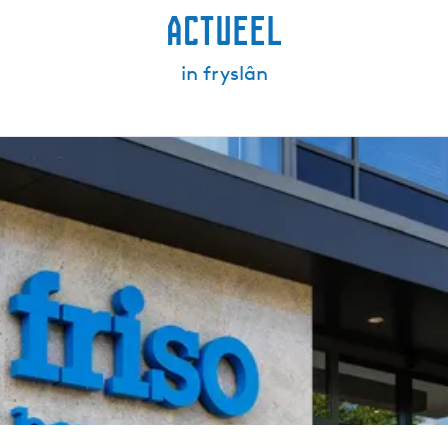
Actueel
in fryslân