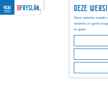
Deze websi
menu
G
Deze website maakt g
a
website zo goed moge
n
te gaan.
a
a
r
d
e
h
o
m
e
p
a
g
e