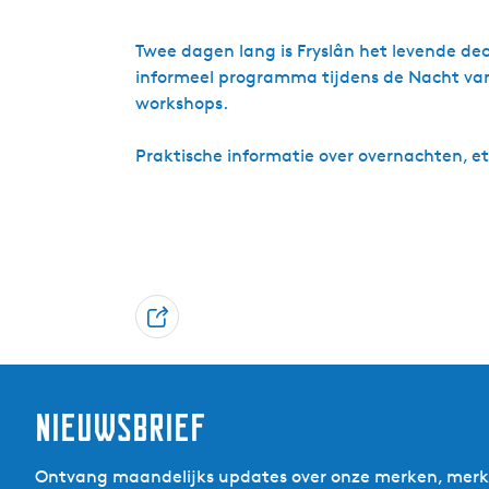
Twee dagen lang is Fryslân het levende de
informeel programma tijdens de Nacht van 
workshops.
Praktische informatie over overnachten, ete
D
e
e
l
Nieuwsbrief
Ontvang maandelijks updates over onze merken, merkp