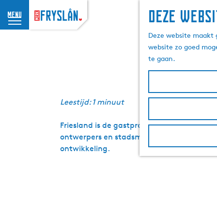
Deze websi
menu
G
Dag van
Deze website maakt g
a
website zo goed moge
n
te gaan.
a
a
r
d
Leestijd: 1 minuut
e
h
Friesland is de gastprovincie van de Dag 
o
ontwerpers en stadsmakers samen in Friesl
m
ontwikkeling.
e
p
a
g
e