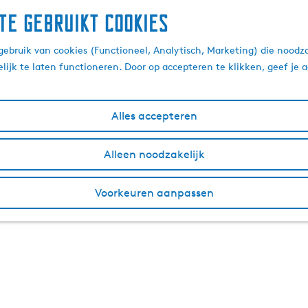
te gebruikt cookies
 de Stad 2026 komt naar
ebruik van cookies (Functioneel, Analytisch, Marketing) die noodza
lijk te laten functioneren. Door op accepteren te klikken, geef je
11 mei 2026
|
|
|
Alles accepteren
Alleen noodzakelijk
van de Stad in 2026. Op woensdag 28 en donderdag 29 oktob
Voorkeuren aanpassen
and voor de jubileumeditie van Dag van de Stad: hét congre