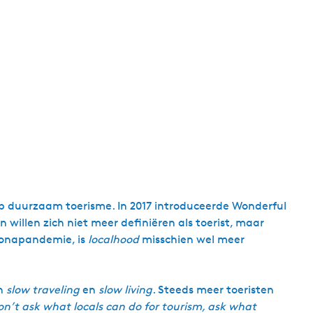
op duurzaam toerisme. In 2017 introduceerde Wonderful
willen zich niet meer definiëren als toerist, maar
oronapandemie, is
localhood
misschien wel meer
an
slow traveling
en
slow living
. Steeds meer toeristen
on’t ask what locals can do for tourism, ask what