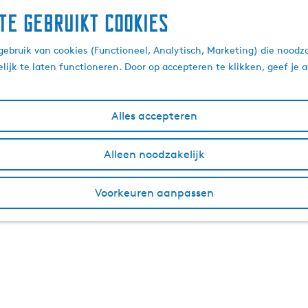
te gebruikt cookies
ag Frysk Toerisme Kon
ebruik van cookies (Functioneel, Analytisch, Marketing) die noodza
lijk te laten functioneren. Door op accepteren te klikken, geef je
9 februari 2021
|
|
|
Alles accepteren
jeenkomst voor iedereen die in Friesland werkzaam is in of b
Alleen noodzakelijk
ne werd georganiseerd, stond volledig in het teken van duurz
ie. Bekijk hieronder een kleine weromsjoch van de dag.
Voorkeuren aanpassen