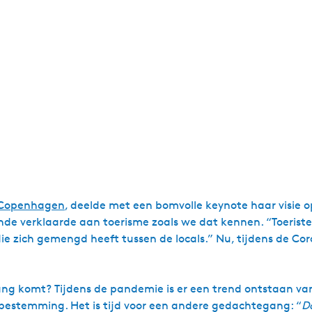
 Copenhagen
, deelde met een bomvolle keynote haar visie 
de verklaarde aan toerisme zoals we dat kennen. “Toeristen 
d die zich gemengd heeft tussen de locals.” Nu, tijdens de C
ang komt? Tijdens de pandemie is er een trend ontstaan v
stemming. Het is tijd voor een andere gedachtegang: “
D