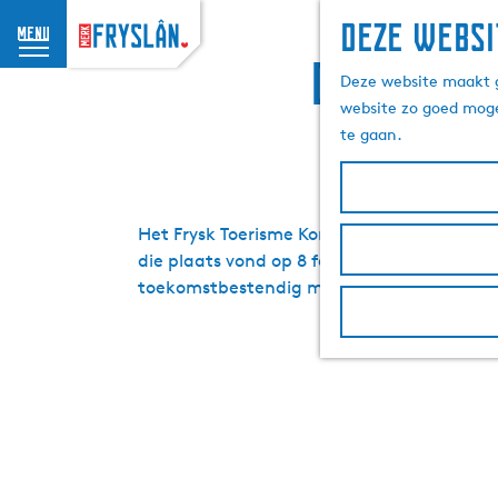
Deze websi
menu
G
Dagversl
Deze website maakt g
a
website zo goed moge
n
te gaan.
a
a
r
d
Het Frysk Toerisme Kongres is dé netwerkbi
e
die plaats vond op 8 februari 2021 en onli
h
toekomstbestendig maken van je organisat
o
m
e
p
a
g
e