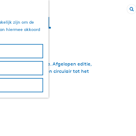
Z
gres 2021
kelijk zijn om de
o
 aan hiermee akkoord
e
k
e
n
etrokken bij toerisme. Afgelopen editie,
aamheid: van groen en circulair tot het