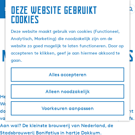
Deze website gebruikt
menu
Z
G
cookies
Friese gastvrijheid
o
a
e
n
Deze website maakt gebruik van cookies (Functioneel,
zichtbaar bij 1,4
k
a
Analytisch, Marketing) die noodzakelijk zijn om de
e
a
website zo goed mogelijk te laten functioneren. Door op
miljoen Duitse kijkers
n
r
accepteren te klikken, geef je aan hiermee akkoord te
d
gaan.
e
h
Alles accepteren
8 juli 2025
|
|
|
o
m
Alleen noodzakelijk
e
Het populaire Duitse programma Lecker an Bord van de
p
Westdeutscher Rundfunk
WDR
voer afgelopen weekend
Voorkeuren aanpassen
a
door Friesland. Het schip? Een bijzonder VaarAppartement
g
van de van
VaarHuis Vakanties
. Aan boord? Twee topchefs.
e
Aan wal? De kleinste brouwerij van Nederland, de
Stadsbrouwerij Bonifatius in hartje Dokkum.