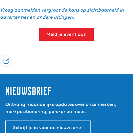
Vroeg aanmelden vergroot de kans op zichtbaarheid in
advertenties en andere uitingen.
Meld je event aan
D
e
e
l
Nieuwsbrief
Ontvang maandelijks updates over onze merken,
merkpositionering, pers/pr en meer.
Schrijf je in voor de nieuwsbrief