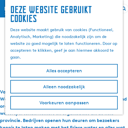
Deze website gebruikt
menu
Z
G
cookies
Inschrijving Open
o
a
e
n
Deze website maakt gebruik van cookies (Functioneel,
Watersport Weken
k
a
Analytisch, Marketing) die noodzakelijk zijn om de
e
a
website zo goed mogelijk te laten functioneren. Door op
geopend
n
r
accepteren te klikken, geef je aan hiermee akkoord te
d
gaan.
e
h
Alles accepteren
15 januari 2026
|
|
|
o
m
Alleen noodzakelijk
e
Van 3 april tot en met 17 mei 2026 staan de Open
p
Watersport Weken opnieuw op de agenda. Visit Friesland
Voorkeuren aanpassen
a
organiseert deze weken samen met
g
watersportondernemers en organisaties uit de hele
e
provincie. Bedrijven openen hun deuren om bezoekers
kennis te laten maken met het Friese water en alles wat