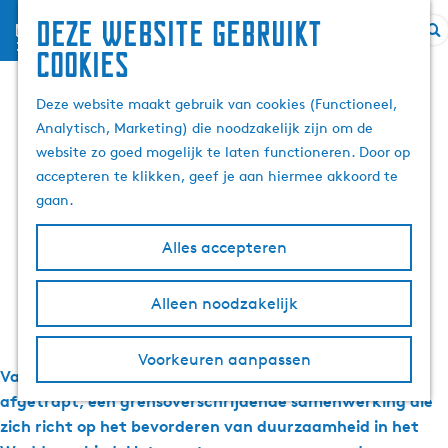
Deze website gebruikt
menu
Z
G
Kick-off WaddenVisie:
cookies
o
a
e
n
Deze website maakt gebruik van cookies (Functioneel,
Samenwerken aan
k
a
Analytisch, Marketing) die noodzakelijk zijn om de
e
a
website zo goed mogelijk te laten functioneren. Door op
duurzaamheid in het
n
r
accepteren te klikken, geef je aan hiermee akkoord te
d
gaan.
Waddengebied
e
h
Alles accepteren
o
m
4 november 2024
Alleen noodzakelijk
|
|
|
e
p
Voorkeuren aanpassen
a
Vandaag werd het WaddenVisie project officieel
g
afgetrapt, een grensoverschrijdende samenwerking die
e
zich richt op het bevorderen van duurzaamheid in het