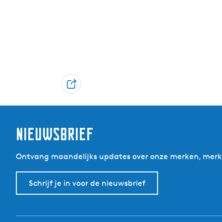
D
e
e
l
Nieuwsbrief
Ontvang maandelijks updates over onze merken, merkp
Schrijf je in voor de nieuwsbrief