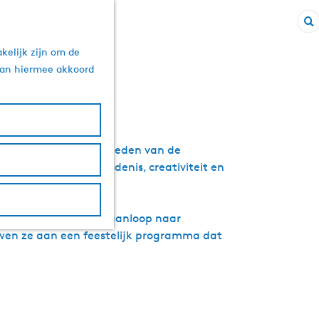
Z
um
kelijk zijn om de
o
 aan hiermee akkoord
e
k
e
n
, een van de oudste steden van de
onze Friese geschiedenis, creativiteit en
tad vol karakter. In aanloop naar
wen ze aan een feestelijk programma dat