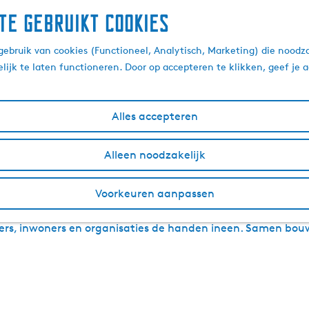
te gebruikt cookies
oningsdag 2026 in Dokk
ebruik van cookies (Functioneel, Analytisch, Marketing) die noodza
lijk te laten functioneren. Door op accepteren te klikken, geef je
4 juli 2025
|
|
|
Alles accepteren
ijke familie Koningsdag in het noorden van Fryslân. Dokkum
Alleen noodzakelijk
delpunt van de nationale feestdag. Een bijzondere kans om 
ien.
Voorkeuren aanpassen
e, de bolwerken, de Elfstedenroute en een compacte binnens
ers, inwoners en organisaties de handen ineen. Samen bou