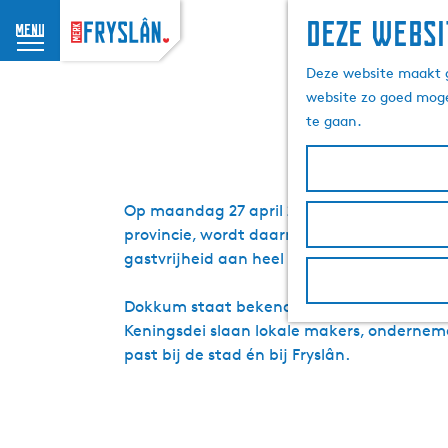
Deze websi
menu
G
K
Deze website maakt g
a
website zo goed moge
n
te gaan.
a
a
r
d
Op maandag 27 april 2026 viert de Koninkl
e
provincie, wordt daarmee het stralende mid
h
gastvrijheid aan heel Nederland te laten z
o
m
Dokkum staat bekend om zijn rijke histori
e
Keningsdei slaan lokale makers, ondernem
p
past bij de stad én bij Fryslân.
a
g
e