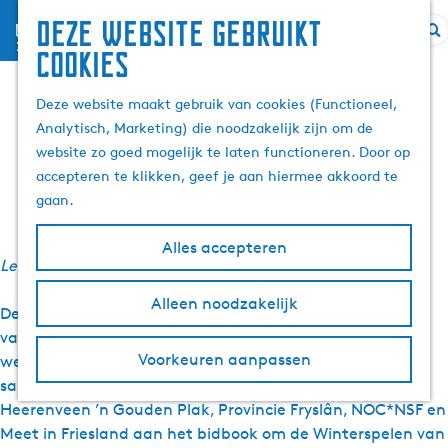
Deze website gebruikt
menu
Z
G
Olympische ambitie in
cookies
o
a
e
n
Deze website maakt gebruik van cookies (Functioneel,
Thialf
k
a
Analytisch, Marketing) die noodzakelijk zijn om de
e
a
website zo goed mogelijk te laten functioneren. Door op
n
r
accepteren te klikken, geef je aan hiermee akkoord te
12 februari 2026
|
|
|
d
gaan.
e
h
Alles accepteren
Leestijd: 3 minuten
o
m
Alleen noodzakelijk
De Olympische Spelen lijken ver weg. Toch wordt er ook
e
vanuit Fryslân hard gewerkt aan zichtbaarheid op
p
Voorkeuren aanpassen
wereldniveau. Achter de schermen werkte Merk Fryslân
a
samen met Thialf BV, Gemeente Heerenveen, Regio
g
Heerenveen ’n Gouden Plak, Provincie Fryslân, NOC*NSF en
e
Meet in Friesland aan het bidbook om de Winterspelen van