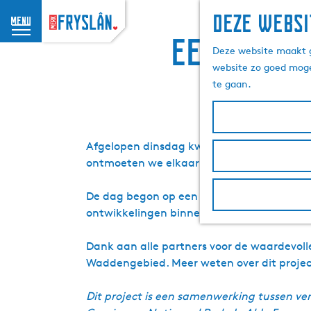
Deze websi
menu
G
Een duurz
Deze website maakt g
a
website zo goed moge
n
te gaan.
a
a
r
d
Afgelopen dinsdag kwamen de partners van
e
ontmoeten we elkaar twee keer per jaar ‘l
h
o
De dag begon op een traditioneel Friese s
m
ontwikkelingen binnen de verschillende we
e
p
Dank aan alle partners voor de waardevo
a
Waddengebied. Meer weten over dit projec
g
e
Dit project is een samenwerking tussen ve