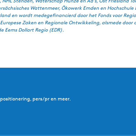
, NHL Stenden, Waterschap Hunze en Aa's, Ost Friesland To
dersächsisches Wattenmeer, Ökowerk Emden en Hochschule 
land en wordt medegefinancierd door het Fonds voor Regio
 Europese Zaken en Regionale Ontwikkeling, alsmede door de
 Eems Dollart Regio (EDR).
ositionering, pers/pr en meer.