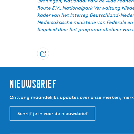
Groningen, Nationaal Park de Alde Feanen
Route E.V., Nationalpark Verwaltung Nie
kader van het Interreg Deutschland-Neder
Nedersaksische ministerie van Federale en
begeleid door het programmabeheer van de
D
e
e
l
Nieuwsbrief
Ontvang maandelijks updates over onze merken, merkp
Schrijf je in voor de nieuwsbrief