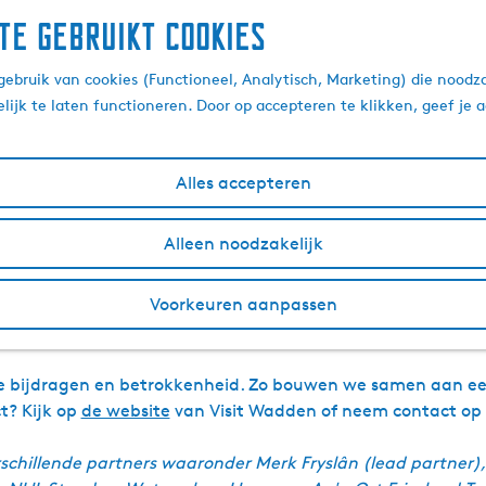
te gebruikt cookies
ame toekomst in het Wa
ebruik van cookies (Functioneel, Analytisch, Marketing) die noodza
lijk te laten functioneren. Door op accepteren te klikken, geef je
3 juli 2025
|
|
|
Alles accepteren
 het Interreg-project WaddenVisie bijeen in Earnewâld. N
Alleen noodzakelijk
ive’ op een locatie om kennis te delen, samen te werken en
Voorkeuren aanpassen
kûtsje van
Annage Skutsjesilen & Events
, gevolgd door een 
rkpakketten. Er was volop ruimte voor reflectie en goede g
lle bijdragen en betrokkenheid. Zo bouwen we samen aan e
t? Kijk op
de website
van Visit Wadden of neem contact o
rschillende partners waaronder Merk Fryslân (lead partner)