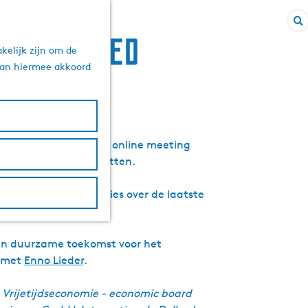
Z
ddengebied
kelijk zijn om de
o
 aan hiermee akkoord
e
k
e
n
aast de maandelijkse online meeting
 nieuwe stappen te zetten.
middag met presentaties over de laatste
esprekken.
en duurzame toekomst voor het
p met
Enno Lieder
.
, Vrijetijdseconomie - economic board