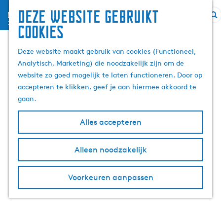
Deze website gebruikt
menu
Z
G
Staatsieportret ter
cookies
o
a
e
n
Deze website maakt gebruik van cookies (Functioneel,
ere van Koningsdag
k
a
Analytisch, Marketing) die noodzakelijk zijn om de
e
a
website zo goed mogelijk te laten functioneren. Door op
2026 begint aan eigen
n
r
accepteren te klikken, geef je aan hiermee akkoord te
d
gaan.
Elfstedentocht
e
h
Alles accepteren
o
m
Alleen noodzakelijk
2 juli 2026
|
|
|
e
p
Voorkeuren aanpassen
a
g
e