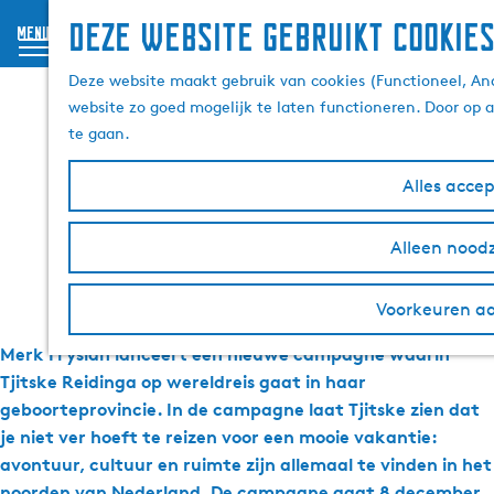
Deze website gebruikt cookie
menu
G
Tjitske Reidinga
Deze website maakt gebruik van cookies (Functioneel, Ana
a
website zo goed mogelijk te laten functioneren. Door op 
n
ambassadeur voor
te gaan.
a
a
Friesland
Alles acce
r
d
e
Alleen noodz
h
8 december 2020
|
|
|
o
Voorkeuren a
m
e
Merk Fryslân lanceert een nieuwe campagne waarin
p
Tjitske Reidinga op wereldreis gaat in haar
a
geboorteprovincie. In de campagne laat Tjitske zien dat
g
je niet ver hoeft te reizen voor een mooie vakantie:
e
avontuur, cultuur en ruimte zijn allemaal te vinden in het
noorden van Nederland. De campagne gaat 8 december