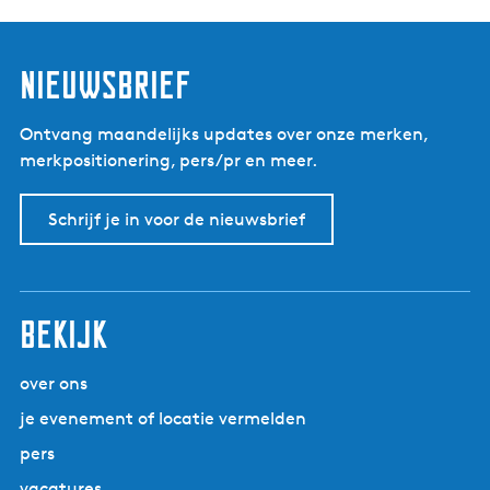
e
e
l
Nieuwsbrief
Ontvang maandelijks updates over onze merken,
merkpositionering, pers/pr en meer.
Schrijf je in voor de nieuwsbrief
Bekijk
over ons
je evenement of locatie vermelden
pers
vacatures