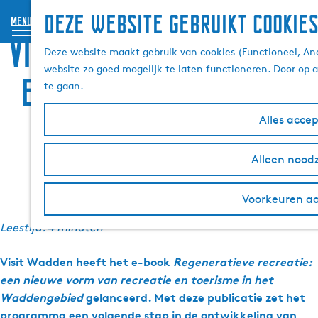
Deze website gebruikt cookie
menu
G
Visit Wadden lanceert
Deze website maakt gebruik van cookies (Functioneel, Ana
a
website zo goed mogelijk te laten functioneren. Door op 
n
e-book regeneratief
te gaan.
a
a
toerisme
Alles acce
r
d
e
Alleen noodz
h
29 januari 2026
|
|
|
o
Voorkeuren a
m
e
Leestijd: 4 minuten
p
a
Visit Wadden heeft het e-book
Regeneratieve recreatie:
g
een nieuwe vorm van recreatie en toerisme in het
e
Waddengebied
gelanceerd. Met deze publicatie zet het
programma een volgende stap in de ontwikkeling van