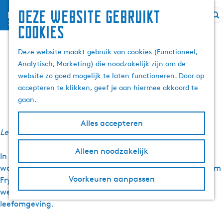
Deze website gebruikt
menu
Z
G
cookies
Wandelplatform
o
a
e
n
Deze website maakt gebruik van cookies (Functioneel,
Fryslân van start
k
a
Analytisch, Marketing) die noodzakelijk zijn om de
e
a
website zo goed mogelijk te laten functioneren. Door op
n
r
accepteren te klikken, geef je aan hiermee akkoord te
22 januari 2026
|
|
|
d
gaan.
e
h
Alles accepteren
Leestijd: 3 minuten
o
m
Alleen noodzakelijk
In Fryslân is een nieuw samenwerkingsverband rond
e
wandelen en lopen van start gegaan. Het Wandelplatform
p
Voorkeuren aanpassen
Fryslân brengt organisaties en overheden samen die
a
werken aan mobiliteit, gezondheid, recreatie en
g
leefomgeving.
e