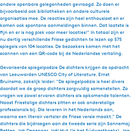
andere openbare gelegenheden gevraagd. Zo doen er
bijvoorbeeld ook bibliotheken en andere culturele
organisaties mee. De reacties zijn heel enthousiast en er
komen ook spontane aanmeldingen binnen. Dat laatste is
fijn en er is nog plek voor meer locaties!” In totaal zijn er
nu dertig verschillende Friese gedichten te lezen op 575
spiegels van 104 locaties. De bezoekers komen met het
scannen van een QR-code bij de Nederlandse vertaling.
Gevarieerde spiegelpoëzie De dichters krijgen de opdracht
van Leeuwarden UNESCO City of Literature. Ernst
Bruinsma, zakelijk leider: “De spiegelpoëzie is heel divers
doordat we de groep dichters zorgvuldig samenstellen. Zo
vragen we zowel ervaren dichters als opkomende talenten.
Naast Friestalige dichters zitten er ook anderstalige
professionals bij. Die leveren in het Nederlands aan,
waarna een literair vertaler de Friese versie maakt.” De
dichters die bijdroegen aan de tweede serie zijn Sannemaj
Betten, Job Degenaar, Joël Hut (in het Súdwesthoeks), Jan