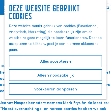
Deze website gebruikt
menu
Z
G
Wjerspegelje breidt
cookies
o
a
e
n
Deze website maakt gebruik van cookies (Functioneel,
uit met 96 locaties
k
a
Analytisch, Marketing) die noodzakelijk zijn om de
e
a
website zo goed mogelijk te laten functioneren. Door op
n
r
accepteren te klikken, geef je aan hiermee akkoord te
1 april 2021
|
|
|
d
gaan.
e
h
Alles accepteren
Twee maanden na de lancering van Wjerspegelje breidt
o
het project met Friese poëzie op spiegels op 1 april uit met
m
Alleen noodzakelijk
acht dichters en 96 locaties. ‘Wjerspegelje’ benut het
e
aanbevolen RIVM-handenwasmoment om Friese dichters
p
Voorkeuren aanpassen
een nieuw podium te geven.
a
g
e
Jeanet Hospes benadert namens Merk Fryslân de locaties:
“Naast overnachtings- en horecalocaties hebben we ook