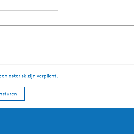
i
c
h
t
n asterisk zijn verplicht.
insturen