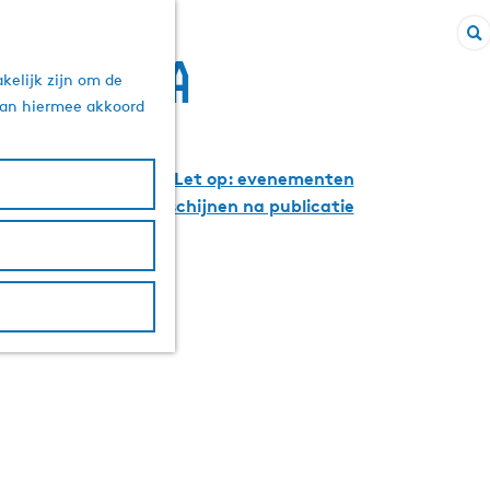
Z
uitagenda
kelijk zijn om de
o
 aan hiermee akkoord
e
k
e
Let op: evenementen
derstaand formulier!
n
uwarden.com en verschijnen na publicatie