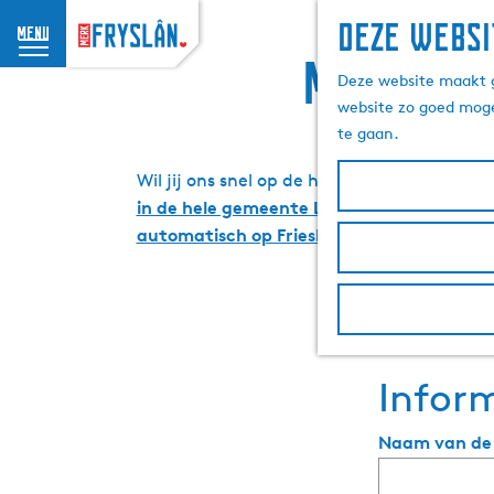
Deze websi
menu
G
Meld je 
Deze website maakt g
a
website zo goed moge
n
te gaan.
a
a
Wil jij ons snel op de hoogte brengen van
r
in de hele gemeente Leeuwarden nemen wi
d
automatisch op Friesland.nl.
e
h
o
m
e
p
Inform
a
g
Naam van de 
e