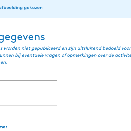
afbeelding gekozen
gegevens
 worden niet gepubliceerd en zijn uitsluitend bedoeld voo
 kunnen bij eventuele vragen of opmerkingen over de activit
en.
v
e
r
p
mer
l