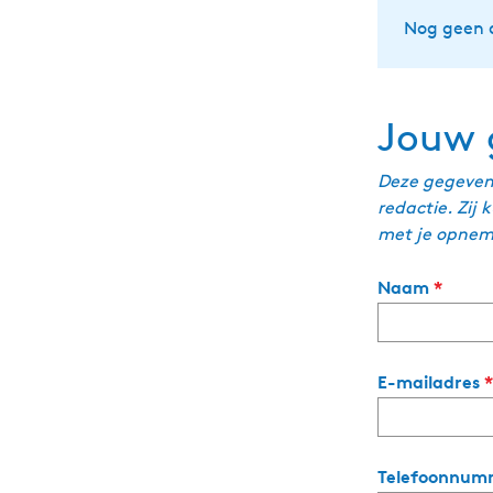
Nog geen 
Jouw 
Deze gegevens
redactie. Zij
met je opnem
v
Naam
*
e
r
p
E-mailadres
*
l
i
c
h
Telefoonnum