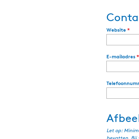
c
h
Conta
t
v
Website
*
e
r
p
E-mailadres
*
l
i
c
h
Telefoonnum
t
Afbee
Let op: Minim
bevatten. Bij