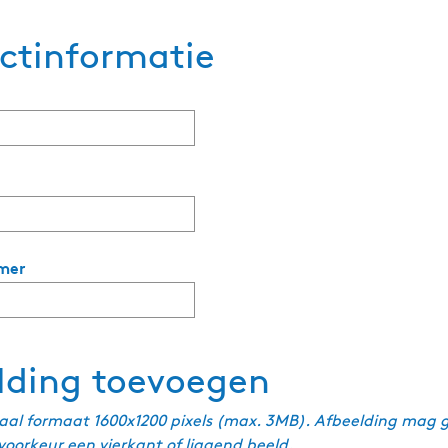
ctinformatie
v
e
r
p
mer
l
i
c
h
lding toevoegen
t
aal formaat 1600x1200 pixels (max. 3MB). Afbeelding mag 
 voorkeur een vierkant of liggend beeld.