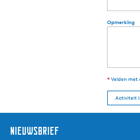
t
Opmerking
*
Velden met ee
Activiteit 
Nieuwsbrief