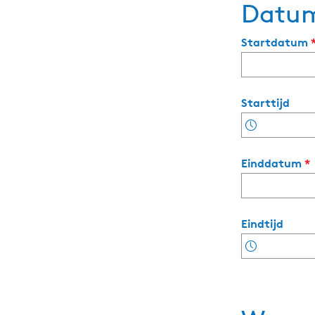
Datum
Startdatum
Starttijd
Einddatum
*
r
Eindtijd
l
i
t