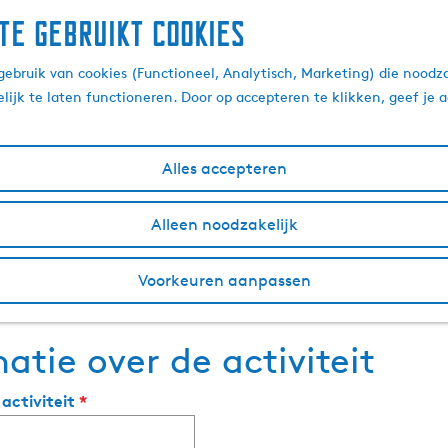
te gebruikt cookies
evenement aan voor de 
ebruik van cookies (Functioneel, Analytisch, Marketing) die noodza
lijk te laten functioneren. Door op accepteren te klikken, geef je
 jouw evenement in Friesland? Meld je evenement aan via on
Alles accepteren
j niet in behandeling. Deze kun je aanmaken via visitlee
Alleen noodzakelijk
Voorkeuren aanpassen
atie over de activiteit
v
activiteit
*
e