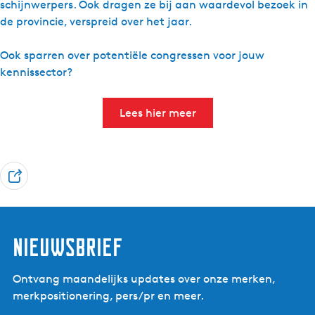
schijnwerpers. Ook dragen ze bij aan waardevol bezoek in
de provincie, verspreid over het jaar.
Ook sparren over potentiële congressen voor jouw
kennissector?
Lees hier meer
D
e
e
l
Nieuwsbrief
Ontvang maandelijks updates over onze merken,
merkpositionering, pers/pr en meer.