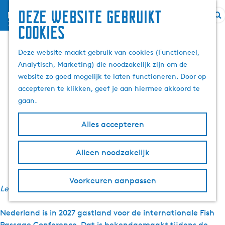
Deze website gebruikt
menu
Z
G
Internationale Fish
cookies
o
a
e
n
Deze website maakt gebruik van cookies (Functioneel,
Passage Conference
k
a
Analytisch, Marketing) die noodzakelijk zijn om de
e
a
website zo goed mogelijk te laten functioneren. Door op
komt in 2027 naar
n
r
accepteren te klikken, geef je aan hiermee akkoord te
d
gaan.
Leeuwarden
e
h
Alles accepteren
o
m
Alleen noodzakelijk
12 mei 2026
|
|
|
e
p
Voorkeuren aanpassen
a
Leestijd: 2 minuten
g
e
Nederland is in 2027 gastland voor de internationale Fish
Passage Conference. Dat is bekendgemaakt tijdens de