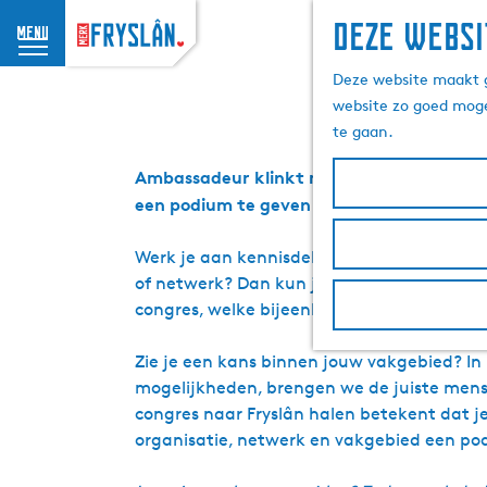
Deze websi
menu
G
Haal
Deze website maakt g
a
website zo goed moge
n
te gaan.
a
a
Ambassadeur klinkt misschien groot. Wij 
r
een podium te geven in Fryslân.
d
e
Werk je aan kennisdeling, congressen of za
h
of netwerk? Dan kun je al een belangrijke
o
congres, welke bijeenkomst of welk inhou
m
e
Zie je een kans binnen jouw vakgebied? In
p
mogelijkheden, brengen we de juiste mense
a
congres naar Fryslân halen betekent dat 
g
organisatie, netwerk en vakgebied een po
e