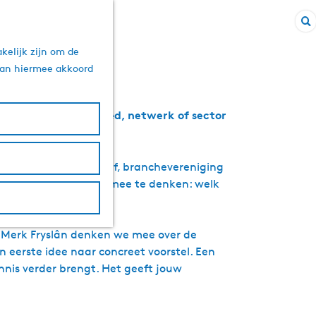
Z
sland
kelijk zijn om de
o
 aan hiermee akkoord
e
k
e
zien om hun vakgebied, netwerk of sector
n
nnisinstelling, bedrijf, branchevereniging
aste taken, maar door mee te denken: welk
t Merk Fryslân denken we mee over de
 eerste idee naar concreet voorstel. Een
nis verder brengt. Het geeft jouw