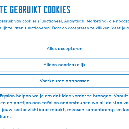
te gebruikt cookies
 een congres naar Frie
ebruik van cookies (Functioneel, Analytisch, Marketing) die noodza
lijk te laten functioneren. Door op accepteren te klikken, geef je
bedoelen er iets heel eenvoudigs mee: mensen die kansen 
Alles accepteren
Alleen noodzakelijk
kelijke bijeenkomsten? Ben je actief binnen een overheid, ke
 rol spelen. Niet met verplichtingen, lidmaatschappen of v
Voorkeuren aanpassen
delijk programma zou hier goed passen?
 Fryslân helpen we je om dat idee verder te brengen. Vanui
n en partijen aan tafel en ondersteunen we bij de stap van
je jouw sector zichtbaar maakt, mensen samenbrengt en ken
dium.