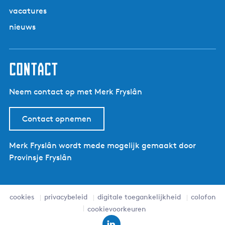
n
g
d
i
a
vacatures
e
a
i
l
n
d
n
nieuws
k
j
d
u
a
a
s
e
t
r
n
Contact
d
k
e
u
u
Neem contact op met Merk Fryslân
s
r
t
o
Contact opnemen
Merk Fryslân wordt mede mogelijk gemaakt door
Provinsje Fryslân
cookies
privacybeleid
digitale toegankelijkheid
colofon
cookievoorkeuren