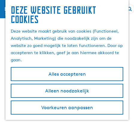
Deze website gebruikt
menu
Z
G
cookies
o
a
e
n
Deze website maakt gebruik van cookies (Functioneel,
k
a
Analytisch, Marketing) die noodzakelijk zijn om de
e
a
website zo goed mogelijk te laten functioneren. Door op
n
r
accepteren te klikken, geef je aan hiermee akkoord te
d
gaan.
e
h
Alles accepteren
o
m
Alleen noodzakelijk
e
p
Voorkeuren aanpassen
a
g
e