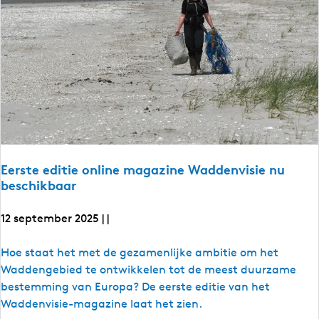
W
s
o
a
e
n
v
r
a
i
k
a
n
n
e
g
n
n
v
a
d
e
a
e
n
r
v
K
h
e
o
r
a
h
n
l
a
i
l
e
Eerste editie online magazine Waddenvisie nu
e
n
n
beschikbaar
n
g
d
d
i
i
12 september 2025
e
|
|
e
e
r
e
E
Hoe staat het met de gezamenlijke ambitie om het
t
o
r
e
Waddengebied te ontwikkelen tot de meest duurzame
e
t
r
bestemming van Europa? De eerste editie van het
d
o
o
s
Waddenvisie-magazine laat het zien.
e
e