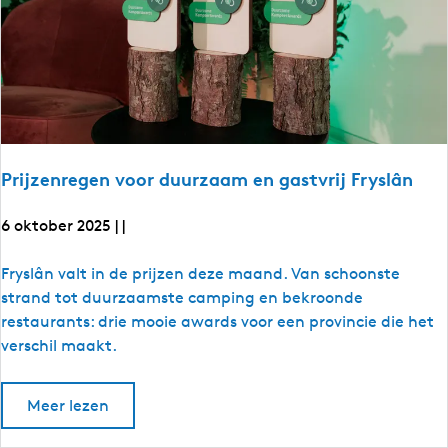
k
j
e
?
Prijzenregen voor duurzaam en gastvrij Fryslân
6 oktober 2025
|
|
P
Fryslân valt in de prijzen deze maand. Van schoonste
r
strand tot duurzaamste camping en bekroonde
i
restaurants: drie mooie awards voor een provincie die het
j
verschil maakt.
z
e
o
Meer lezen
n
v
e
r