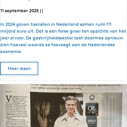
z
i
i
n
11 september 2025
n
|
|
e
e
W
W
T
In 2024 gaven toeristen in Nederland samen ruim 111
a
d
a
o
miljard euro uit. Dat is een forse groei ten opzichte van het
d
d
e
jaar ervoor. De gastvrijheidssector laat daarmee opnieuw
e
n
d
r
zien hoeveel waarde ze toevoegt aan de Nederlandse
v
e
i
economie.
i
s
n
s
i
v
t
e
o
Meer lezen
n
i
i
v
u
e
s
s
b
r
e
i
c
T
s
o
e
h
c
e
h
n
e
r
i
i
u
b
k
s
b
b
e
t
a
i
e
s
a
s
r
s
t