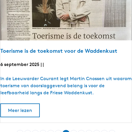
c
h
c
e
e
h
d
b
e
i
i
s
k
n
t
e
b
g
d
a
e
i
n
a
n
Toerisme is de toekomst voor de Waddenkust
g
r
i
e
n
n
6 september 2025
|
|
i
N
n
N
e
T
In de Leeuwarder Courant legt Martin Cnossen uit waarom
e
d
d
o
toerisme van doorslaggevend belang is voor de
e
e
e
leefbaarheid langs de Friese Waddenkust.
r
r
l
r
a
l
i
n
o
Meer lezen
a
d
s
v
s
n
e
m
t
r
d
i
e
T