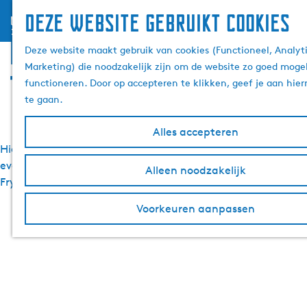
Deze website gebruikt cookies
menu
G
Handleidingen voor de
Deze website maakt gebruik van cookies (Functioneel, Analyti
a
Marketing) die noodzakelijk zijn om de website zo goed mogel
n
toeristische database
functioneren. Door op accepteren te klikken, geef je aan hie
a
te gaan.
a
r
Alles accepteren
d
Hier vind je de handleidingen voor het aanmaken van een
e
evenement of locatie in de toeristische database van
h
Alleen noodzakelijk
Fryslân. Klik op de tegel om een PDF document te openen.
o
m
Voorkeuren aanpassen
e
p
a
g
e