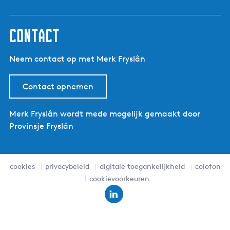
Contact
Neem contact op met Merk Fryslân
Contact opnemen
Merk Fryslân wordt mede mogelijk gemaakt door
Provinsje Fryslân
cookies
privacybeleid
digitale toegankelijkheid
colofon
cookievoorkeuren
L
i
n