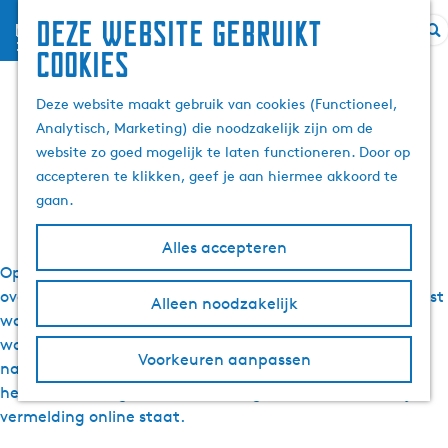
Deze website gebruikt
menu
Z
G
Veelgestelde vragen
cookies
o
a
e
n
Deze website maakt gebruik van cookies (Functioneel,
over de database van
k
a
Analytisch, Marketing) die noodzakelijk zijn om de
e
a
website zo goed mogelijk te laten functioneren. Door op
Friesland
n
r
accepteren te klikken, geef je aan hiermee akkoord te
d
gaan.
e
h
Alles accepteren
o
Op deze pagina vind je antwoord op veelgestelde vragen
m
over je vermelding in de database van Friesland.nl. Je leest
Alleen noodzakelijk
e
wat je kunt aanmelden, waar je vermelding zichtbaar
p
wordt, hoe je een account aanvraagt en wat er gebeurt
Voorkeuren aanpassen
a
nadat je je item hebt ingestuurd. Ook leggen we uit wat
g
het kost (het is gratis) en hoe lang het duurt voordat je
e
vermelding online staat.