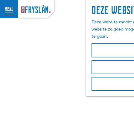
Deze websi
menu
G
Deze website maakt g
a
website zo goed moge
n
te gaan.
a
a
r
d
e
h
o
m
e
p
a
g
e