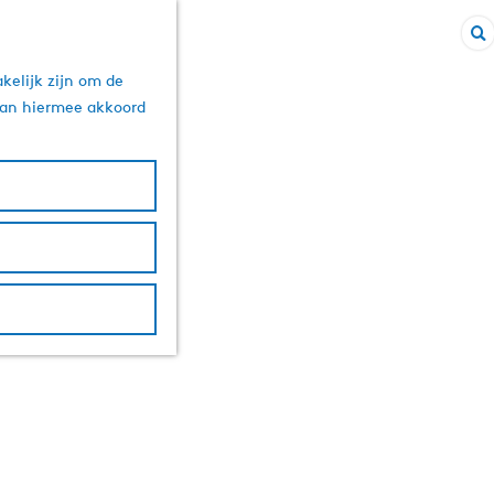
Z
kelijk zijn om de
o
 aan hiermee akkoord
e
k
e
n