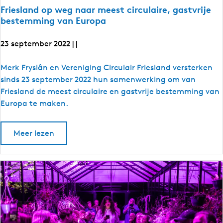
e
r
Friesland op weg naar meest circulaire, gastvrije
r
t
bestemming van Europa
t
o
o
n
n
23 september 2022
l
|
|
i
l
n
i
F
Merk Fryslân en Vereniging Circulair Friesland versterken
e
l
n
r
sinds 23 september 2022 hun samenwerking om van
u
e
i
Friesland de meest circulaire en gastvrije bestemming van
n
c
l
e
Europa te maken.
h
u
s
s
e
n
l
s
o
Meer lezen
c
a
s
v
i
e
h
n
e
r
s
d
s
F
o
r
e
o
v
i
s
p
e
e
r
s
s
w
d
l
i
e
u
a
u
n
e
g