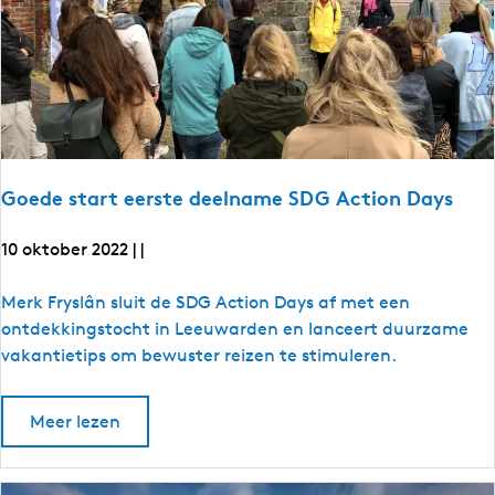
k
j
e
?
Goede start eerste deelname SDG Action Days
10 oktober 2022
|
|
G
Merk Fryslân sluit de SDG Action Days af met een
o
ontdekkingstocht in Leeuwarden en lanceert duurzame
e
vakantietips om bewuster reizen te stimuleren.
d
e
o
Meer lezen
s
v
e
t
r
a
G