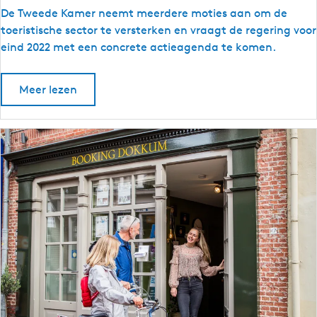
o
M
De Tweede Kamer neemt meerdere moties aan om de
p
e
toeristische sector te versterken en vraagt de regering voor
e
eind 2022 met een concrete actieagenda te komen.
r
d
o
Meer lezen
e
v
e
r
r
e
M
e
m
e
o
r
d
t
e
i
r
e
e
m
s
o
t
t
i
o
e
s
e
t
r
o
e