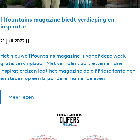
F
a
e
n
R
e
e
L
e
r
11fountains magazine biedt verdieping en
r
s
inspiratie
s
t
t
e
e
21 juli 2022
e
|
|
d
e
i
d
1
Het nieuwe 11fountains magazine is vanaf deze week
t
i
i
1
gratis verkrijgbaar. Met verhalen, portretten en drie
e
t
f
inspiratiereizen laat het magazine de elf Friese fonteinen
A
r
i
o
en steden op een bijzondere manier beleven.
c
e
u
a
d
A
n
i
o
Meer lezen
r
t
a
v
e
c
a
r
a
i
1
1
d
n
f
i
s
o
u
a
m