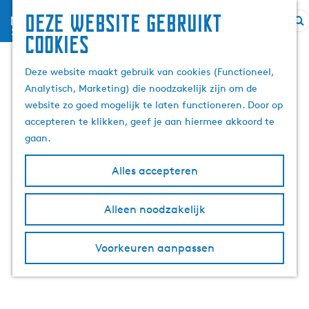
Deze website gebruikt
menu
Z
G
cookies
o
a
e
n
Deze website maakt gebruik van cookies (Functioneel,
k
a
Analytisch, Marketing) die noodzakelijk zijn om de
e
a
website zo goed mogelijk te laten functioneren. Door op
n
r
accepteren te klikken, geef je aan hiermee akkoord te
d
gaan.
e
h
Alles accepteren
o
m
Alleen noodzakelijk
e
p
Voorkeuren aanpassen
a
g
e