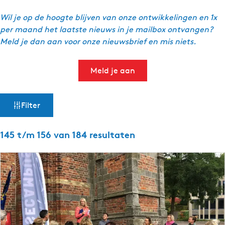
Wil je op de hoogte blijven van onze ontwikkelingen en 1x
per maand het laatste nieuws in je mailbox ontvangen?
Meld je dan aan voor onze nieuwsbrief en mis niets.
Meld je aan
W
Filter
a
145 t/m 156 van 184 resultaten
t
z
o
e